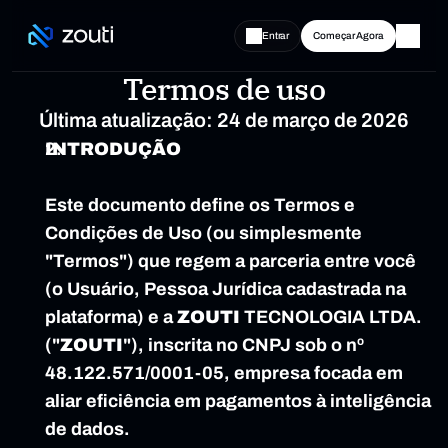
Entrar
Começar Agora
Termos de uso
Última atualização: 24 de março de 2026
INTRODUÇÃO
Este documento define os Termos e 
Condições de Uso (ou simplesmente 
"Termos") que regem a parceria entre você 
(o Usuário, Pessoa Jurídica cadastrada na 
plataforma) e a 
ZOUTI
 TECNOLOGIA LTDA. 
("
ZOUTI
"), inscrita no CNPJ sob o nº 
48.122.571/0001-05, empresa focada em 
aliar eficiência em pagamentos à inteligência 
de dados.